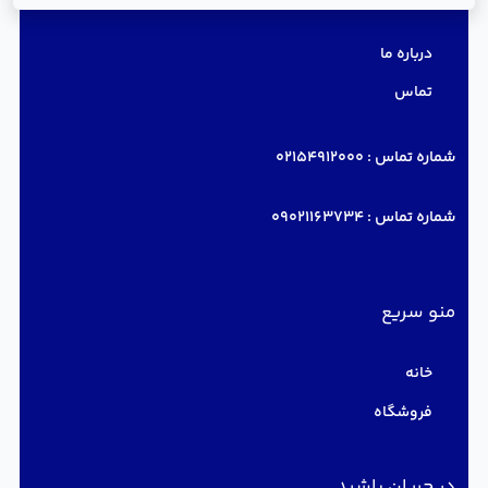
درباره ما
تماس
شماره تماس :
02154912000
شماره تماس :
09021163734
منو سریع
خانه
فروشگاه
در جریان باشید