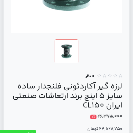
0 نظر
لرزه گیر آکاردئونی فلنجدار ساده
سایز 5 اینچ برند ارتعاشات صنعتی
ایران CL150
26,375,000
7%
24,528,750 تومان