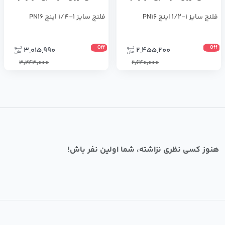
فلنج سایز 1-1/2 اینچ PN16
فلنج سایز 1-1/4 اینچ PN16
Off
Off
3,015,990
2,455,200
3,243,000
2,640,000
هنوز کسی نظری نزاشته، شما اولین نفر باش!