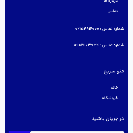
درباره ما
تماس
شماره تماس :
02154912000
شماره تماس :
09021163734
منو سریع
خانه
فروشگاه
در جریان باشید