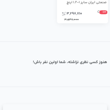
صنعتی ایران سایز 1-1.2 اینچ
CL150
Off
3,298,710
3,547,000
هنوز کسی نظری نزاشته، شما اولین نفر باش!