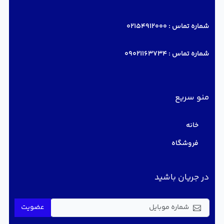
شماره تماس :
02154912000
شماره تماس :
09021163734
منو سریع
خانه
فروشگاه
در جریان باشید
عضویت