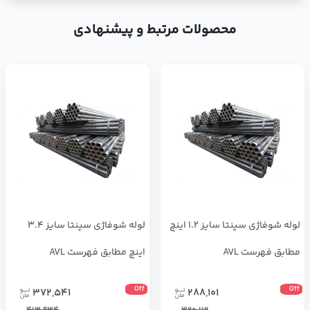
محصولات مرتبط و پیشنهادی
لوله شوفاژی سپنتا سایز 1.2 اینچ
لوله شوفاژی سپنتا سایز 3.4
مطابق فهرست AVL
اینچ مطابق فهرست AVL
Off
Off
372,541
288,101