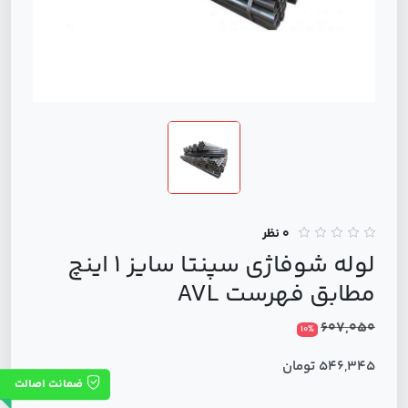
0 نظر
لوله شوفاژی سپنتا سایز 1 اینچ
مطابق فهرست AVL
607,050
10%
546,345 تومان
ضمانت اصالت