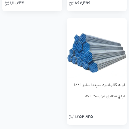
1,111,746
867,499
لوله گالوانیزه سپنتا سایز 1 1/2
اینچ مطابق فهرست AVL
1,254,925