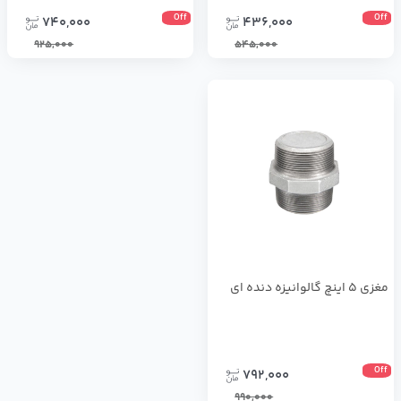
Off
Off
740,000
436,000
925,000
545,000
مغزی 5 اینچ گالوانیزه دنده ای
Off
792,000
990,000