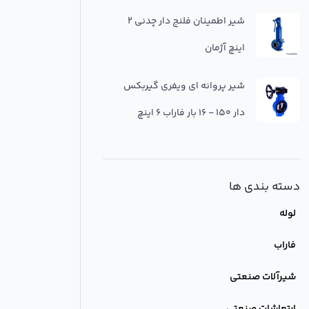
شیر اطمینان فلنج دار چدنی 2
اینچ آژمان
شير پروانه اي ويفري گيربكس
دار 150 - 16 بار فاراب 6 اینچ
دسته بندی ها
لوله
فاراب
شیرآلات صنعتی