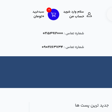
0
سلام وارد شوید
سبدخرید
حساب من
0تومان
شماره تماس :
02154912000
شماره تماس :
09021163734
جدید ترین پست ها