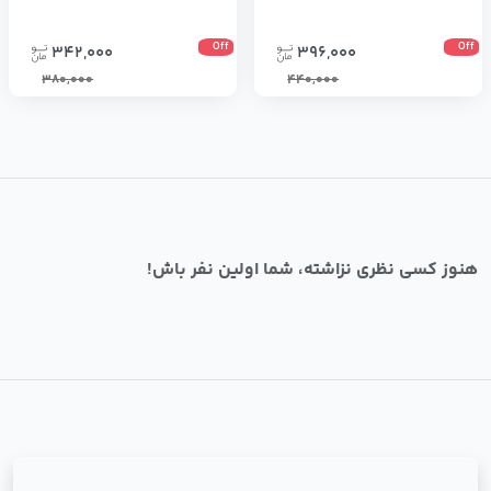
Off
Off
342,000
396,000
380,000
440,000
هنوز کسی نظری نزاشته، شما اولین نفر باش!