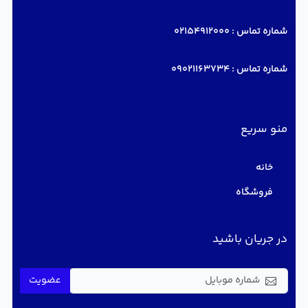
شماره تماس :
02154912000
شماره تماس :
09021163734
منو سریع
خانه
فروشگاه
در جریان باشید
عضویت