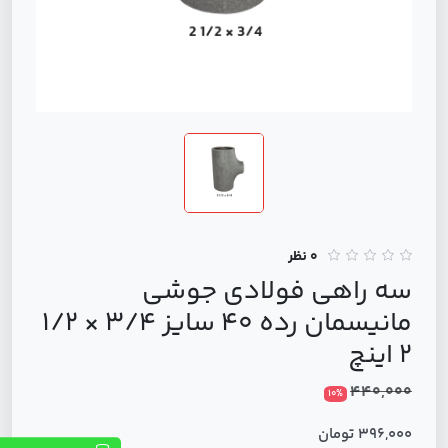
0 نظر
سه راهی فولادی جوشی
مانیسمان رده 40 سایز 3/4 × 1/2
2 اینچ
440,000
10%
396,000 تومان