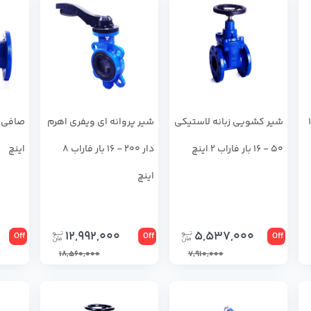
150
شير كشويي زبانه لاستيكي
شير پروانه اي ويفري اهرم
50 - 16 بار فاراب 2 اینچ
دار 200 - 16 بار فاراب 8
اینچ
اینچ
12,992,000
5,537,000
Off
Off
Off
18,560,000
7,910,000