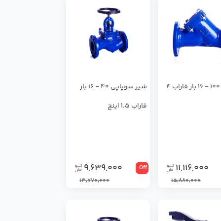
صافی 100 - 16 بار فاراب 4
شير سوپاپي 40 - 16 بار
فاراب 1.5 اینچ
9,639,000
11,116,000
Off
13,770,000
15,880,000