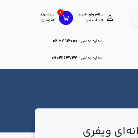
0
سلام وارد شوید
سبدخرید
حساب من
0تومان
شماره تماس :
02154912000
شماره تماس :
09021163734
نه‌ای ویفری