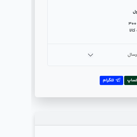
ل
300
الا
رسال
تساپ
تلگرام