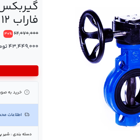
فاراب 12 اینچ
62,070,000
30%
43,449,000 تومان
خرید به صور
اطلاعات مح
دسته بندی : شیر پ