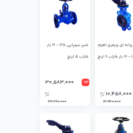
وانه اي ويفري اهرم
شیر سوپاپی 125 - 16 بار
فاراب 5 اینچ
30,583,000
Off
10,458,000
43,690,000
14,940,000