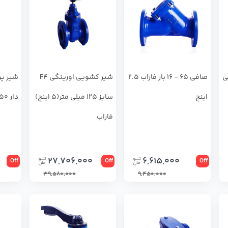
ی
صافی 65 - 16 بار فاراب 2.5
شیر کشویی اورینگی F4
شير پر
اینچ
سایز 125 میلی متر(5 اینچ)
دار 150 - 16 بار فاراب 6 اینچ
فاراب
27,706,000
6,615,000
Off
Off
Off
39,580,000
9,450,000