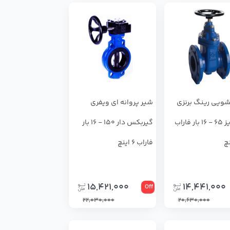
ويي رينگ برنزي
شير پروانه اي ويفري
F4 سايز 65 - 16 بار فاراب
گيربكس دار 150 - 16 بار
فاراب 6 اینچ
15,421,000
14,441,000
Off
22,030,000
20,630,000