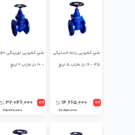
شير كشويي زبانه لاستيكي
شير كشويي اورينگي 
125 - 16 بار فاراب 5 اینچ
- 10 بار فاراب 6 اینچ
32,046,000
14,665,000
Off
Off
45,780,000
20,950,000