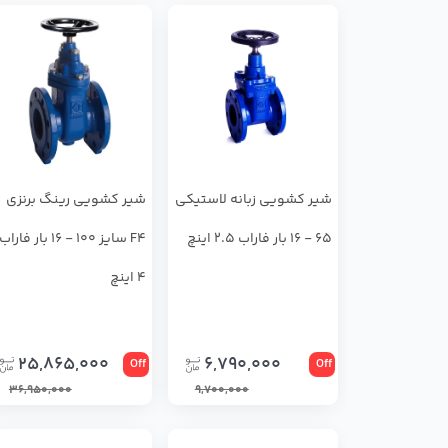
شير كشويي زبانه لاستيكي
شير كشويي رينگ برنزي
65 - 16 بار فاراب 2.5 اینچ
F4 سايز 100 - 16 بار فاراب
4 اینچ
25,865,000
6,790,000
Off
Off
36,950,000
9,700,000