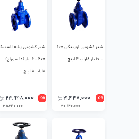
شیر کشویی اورینگی 100
شیر کشویی زبانه لاستیک
- 10 بار فاراب 4 اینچ
200 - 16 بار (12 سوراخ)
فاراب 8 اینچ
24,948,000
21,448,000
Off
Off
35,640,000
30,640,000