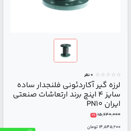
0 نظر
لرزه گیر آکاردئونی فلنجدار ساده
سایز 4 اینچ برند ارتعاشات صنعتی
ایران PN10
15,640,000
7%
14,545,200 تومان