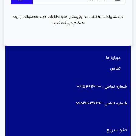
* پیشنهادات تخفیف ، به روزرسانی ها و اطلاعات جدید محصولات را زود
هنگام دریافت کنید.
دسترسی سریع
درباره ما
تماس
شماره تماس :
02154912000
شماره تماس :
09021163734
منو سریع