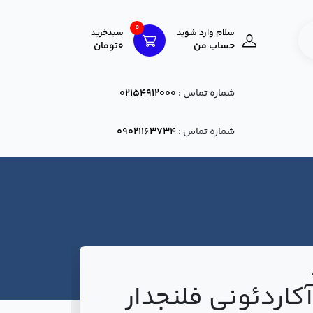
0
سلام وارد شوید
سبدخرید
حساب من
0تومان
شماره تماس :
02154912000
شماره تماس :
09021163734
آکاردئونی فلنجدار