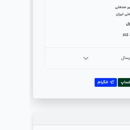
یر صنعتی
تی ایران
ل
الا
رسال
تساپ
تلگرام