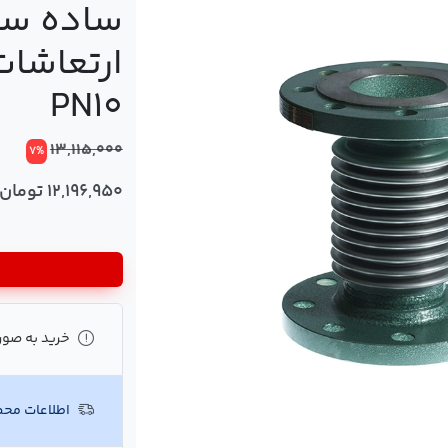
ارتعاشات
PN10
13,115,000
7%
12,196,950 تومان
خرید به صور
اطلاعات مح