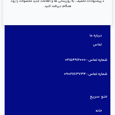
* پیشنهادات تخفیف ، به روزرسانی ها و اطلاعات جدید محصولات را زود
هنگام دریافت کنید.
دسترسی سریع
درباره ما
تماس
شماره تماس :
02154912000
شماره تماس :
09021163734
منو سریع
خانه