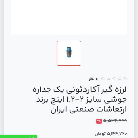
0 نظر
لرزه گیر آکاردئونی یک جداره
جوشی سایز 2-1.2 اینچ برند
ارتعاشات صنعتی ایران
5,532,000
7%
5,144,760 تومان