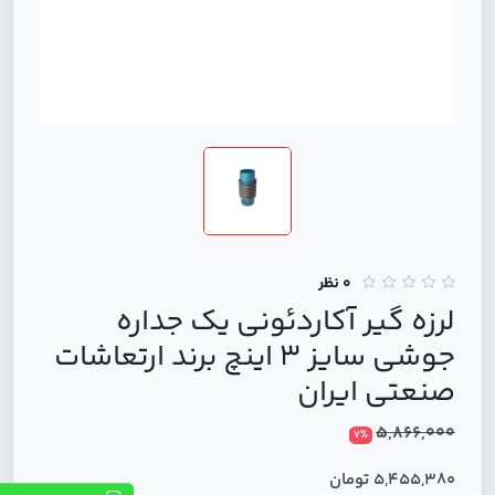
0 نظر
لرزه گیر آکاردئونی یک جداره
جوشی سایز 3 اینچ برند ارتعاشات
صنعتی ایران
5,866,000
7%
5,455,380 تومان