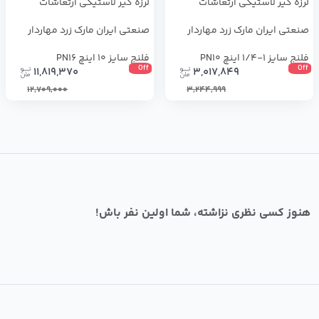
لرزه گیر لاستیکی ارتعاشات
لرزه ‌گیر لاستیکی ارتعاشات
صنعتی ایران مارک زرد مهاردار
صنعتی ایران مارک زرد مهاردار
فلنج سایز 1-1/4 اینچ PN10
فلنج سایز 10 اینچ PN16
Off
Off
11,819,370
3,017,849
12,709,000
3,244,999
هنوز کسی نظری نزاشته، شما اولین نفر باش!