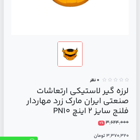
0 نظر
لرزه گیر لاستیکی ارتعاشات
صنعتی ایران مارک زرد مهاردار
فلنج سایز 2 اینچ PN10
3,624,000
7%
3,370,320 تومان