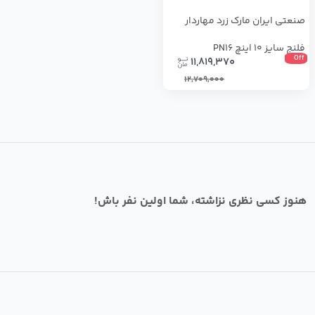
صنعتی ایران مارک زرد مهاردار
فلنج سایز 10 اینچ PN16
Off
11,819,370
12,709,000
هنوز کسی نظری نزاشته، شما اولین نفر باش!