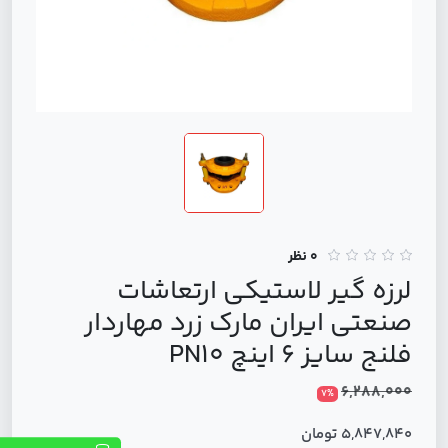
0 نظر
لرزه گیر لاستیکی ارتعاشات
صنعتی ایران مارک زرد مهاردار
فلنج سایز 6 اینچ PN10
6,288,000
7%
5,847,840 تومان