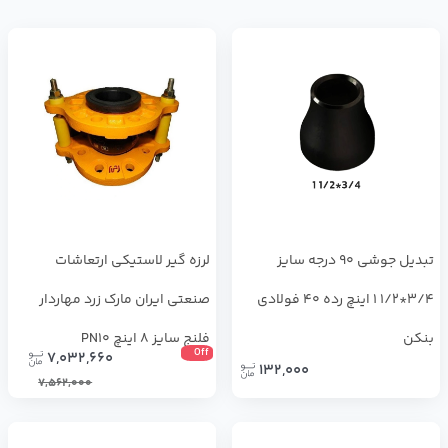
تبدیل جوشی 90 درجه سایز
لرزه گیر لاستیکی ارتعاشات
3/4*1/2 1 اینچ رده 40 فولادی
صنعتی ایران مارک زرد مهاردار
بنکن
فلنج سایز 8 اینچ PN10
Off
7,032,660
132,000
7,562,000