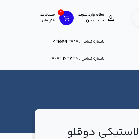
0
سلام وارد شوید
سبدخرید
حساب من
0تومان
شماره تماس :
02154912000
شماره تماس :
09021163734
ر لاستیکی دوقلو