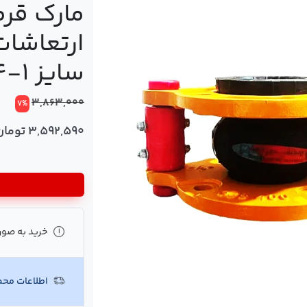
مارک قرم
ارتعاشات
سایز 1-1.4 اینچ PN16
3,863,000
7%
3,592,590 تومان
خرید به صور
اطلاعات مح