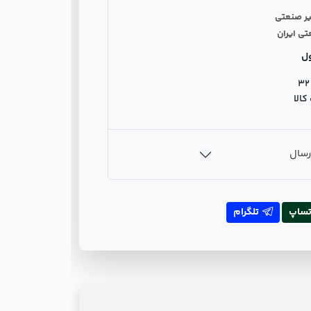
یر صنعتی
تی ایران
ل
32
الا
رسال
تساپ
تلگرام