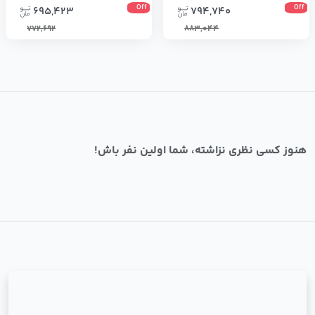
Off
Off
695,423
794,740
772,692
883,044
هنوز کسی نظری نزاشته، شما اولین نفر باش!