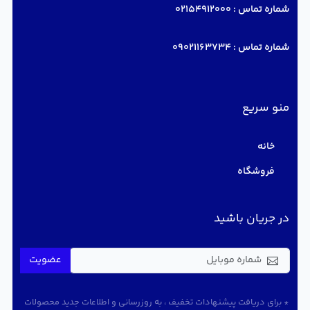
شماره تماس :
02154912000
شماره تماس :
09021163734
منو سریع
خانه
فروشگاه
در جریان باشید
عضویت
* برای دریافت پیشنهادات تخفیف ، به روزرسانی و اطلاعات جدید محصولات