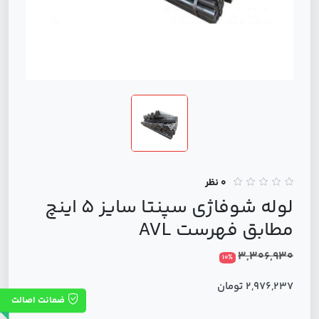
0 نظر
لوله شوفاژی سپنتا سایز 5 اینچ
مطابق فهرست AVL
3,306,930
10%
2,976,237 تومان
ضمانت اصالت