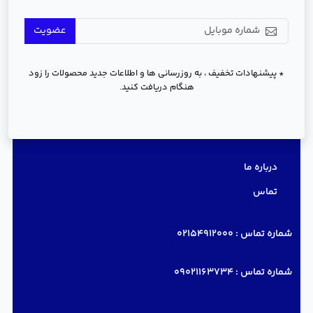
عضویت
* پیشنهادات تخفیف ، به روزرسانی ها و اطلاعات جدید محصولات را زود
هنگام دریافت کنید.
دسترسی سریع
درباره ما
تماس
شماره تماس :
02154912000
شماره تماس :
09021163734