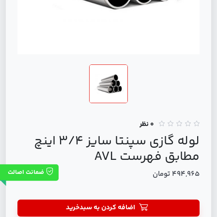
0 نظر
لوله گازی سپنتا سایز 3/4 اینچ
مطابق فهرست AVL
ضمانت اصالت
494,965 تومان
اضافه کردن به سبدخرید