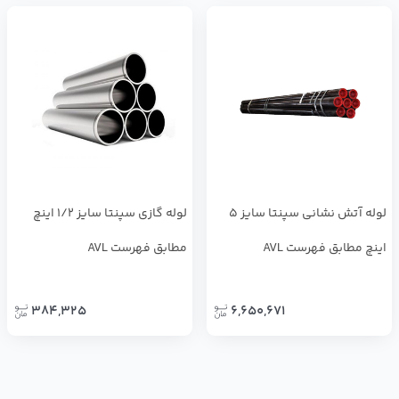
لوله آتش نشانی سپنتا سایز 5
لوله گازی سپنتا سایز 1/2 اینچ
اینچ مطابق فهرست AVL
مطابق فهرست AVL
384,325
6,650,671