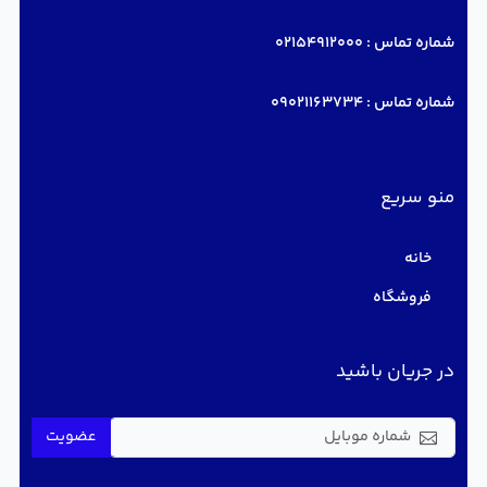
شماره تماس :
02154912000
شماره تماس :
09021163734
منو سریع
خانه
فروشگاه
در جریان باشید
عضویت