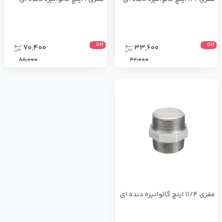
Off
Off
70,400
33,600
88,000
42,000
مغزی 11/4 اینچ گالوانیزه دنده ای