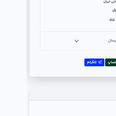
تی ایران
ل
الا
رسال
تساپ
تلگرام