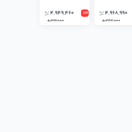
4,949,460
4,968,990
Off
5,322,000
5,343,000