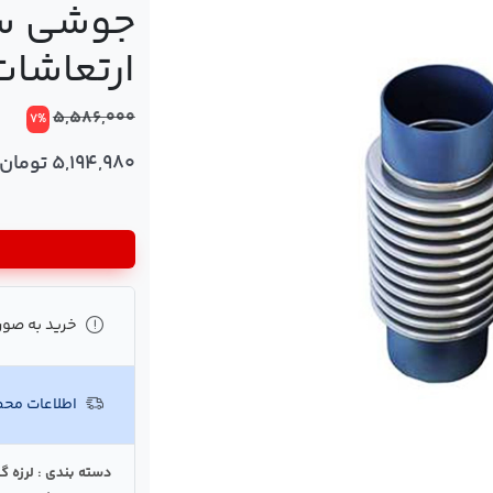
ارتعاشات
5,586,000
7%
5,194,980 تومان
خرید به صور
اطلاعات مح
دسته بندی : لرزه گ