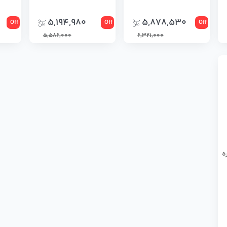
5,194,980
5,878,530
Off
Off
Off
5,586,000
6,321,000
ه