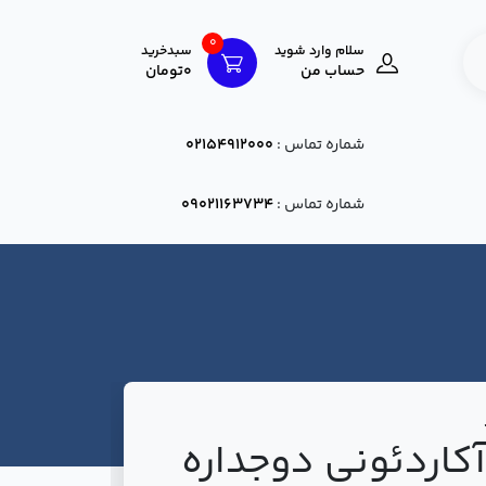
0
سلام وارد شوید
سبدخرید
حساب من
0تومان
شماره تماس :
02154912000
شماره تماس :
09021163734
 آکاردئونی دوجداره