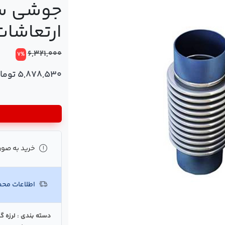
ارتعاشات
6,321,000
7%
5,878,530 تومان
خرید به صور
اطلاعات مح
دسته بندی : لرزه گ