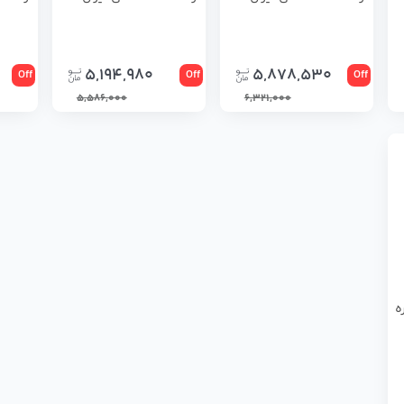
5,194,980
5,878,530
Off
Off
Off
5,586,000
6,321,000
ه