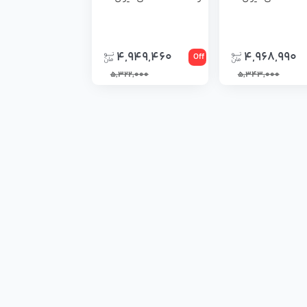
4,949,460
4,968,990
Off
5,322,000
5,343,000