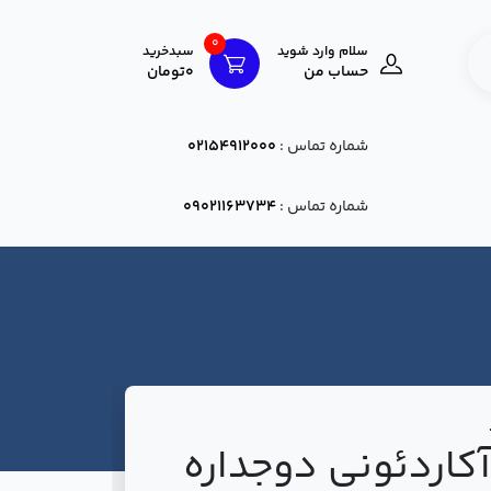
0
سلام وارد شوید
سبدخرید
حساب من
0تومان
شماره تماس :
02154912000
شماره تماس :
09021163734
 آکاردئونی دوجداره