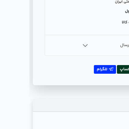
تی ایران
ل
الا
رسال
تساپ
تلگرام