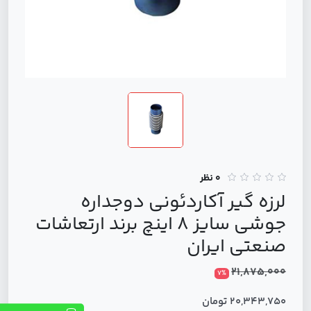
0 نظر
لرزه گیر آکاردئونی دوجداره
جوشی سایز 8 اینچ برند ارتعاشات
صنعتی ایران
21,875,000
7%
20,343,750 تومان