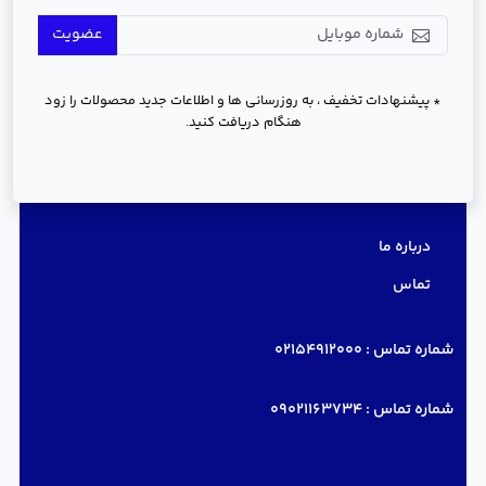
عضویت
* پیشنهادات تخفیف ، به روزرسانی ها و اطلاعات جدید محصولات را زود
هنگام دریافت کنید.
دسترسی سریع
درباره ما
تماس
شماره تماس :
02154912000
شماره تماس :
09021163734